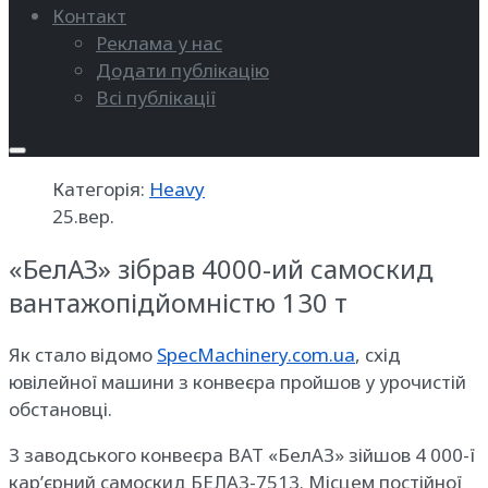
Контакт
Реклама у нас
Додати публікацію
Всі публікації
Категорія:
Heavy
25.вер.
«БелАЗ» зібрав 4000-ий самоскид
вантажопідйомністю 130 т
Як стало відомо
SpecMachinery.com.ua
, схід
ювілейної машини з конвеєра пройшов у урочистій
обстановці.
З заводського конвеєра ВАТ «БелАЗ» зійшов 4 000-ї
кар’єрний самоскид БЕЛАЗ-7513. Місцем постійної