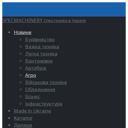
SPECMACHINERY
Спецтехніка в Україні
Новини
Будівництво
Важка техніка
Легка техніка
Вантажівки
Автобуси
Агро
Військова техніка
Обладнання
Бізнес
Інфраструктура
Made in Ukraine
Каталог
Дилери