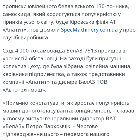
прописки ювілейного белазівського 130-тонника,
самоскида, який користується популярністю у
гірників усього світу, буде Кіровська філія АТ
«Апатит», повідомили
SpecMachinery.com.ua
у прес-
службі виробника.
Схід 4 000-го самоскида БелАЗ-7513 пройшов в
урочистій обстановці. На заході були присутні
колектив цеху, де була зібрана ювілейна машина,
керівники підприємства, а також представники
компанії «Апатит» та дилера БелАЗ ТОВ
«Автотехінмаш».
«Приємно констатувати, як зростає популярність
машин даного класу вантажопідйомності, – сказав
у своєму виступі генеральний директор ВАТ
«БелАЗ» Петро Пархомчік. – Чергове
підтвердження цього – перемога нашого