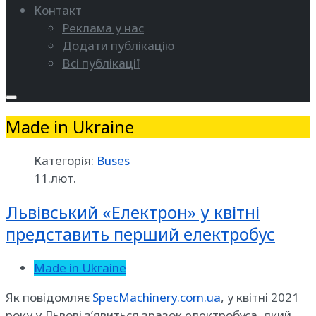
Контакт
Реклама у нас
Додати публікацію
Всі публікації
Made in Ukraine
Категорія:
Buses
11.лют.
Львівський «Електрон» у квітні
представить перший електробус
Made in Ukraine
Як повідомляє
SpecMachinery.com.ua
, у квітні 2021
року у Львові з’явиться зразок електробуса, який