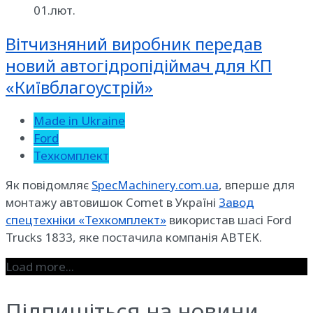
01.лют.
Вітчизняний виробник передав
новий автогідропідіймач для КП
«Київблагоустрій»
Made in Ukraine
Ford
Техкомплект
Як повідомляє
SpecMachinery.com.ua
, вперше для
монтажу автовишок Comet в Україні
Завод
спецтехніки «Техкомплект»
використав шасі Ford
Trucks 1833, яке постачила компанія АВТЕК.
Load more...
Підпишіться на новини