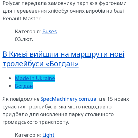
Polycar передала замовнику партію з фургонами
для перевезення хлібобулочних виробів на базі
Renault Master
Категорія:
Buses
03.лют.
В Києві вийшли на маршрути нові
тролейбуси «Богдан»
Made in Ukraine
Богдан
Як повідомляє
SpecMachinery.com.ua
, це 15 нових
сучасних тролейбусів, які місто нещодавно
придбало для оновлення парку столичного
громадського транспорту.
Категорія:
Light