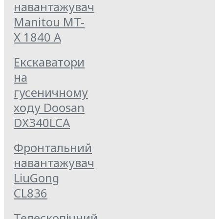
навантажувач
Manitou MT-
X 1840 A
Екскаватори
на
гусеничному
ходу Doosan
DX340LCA
Фронтальний
навантажувач
LiuGong
CL836
Телескопічний