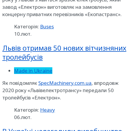
завод «Електрон» виготовляє на замовлення
концерну приватних перевізників «Екопастранс».
Категорія:
Buses
10.лют.
Львів отримав 50 нових вітчизняних
тролейбусів
Made in Ukraine
Як повідомляє
SpecMachinery.com.ua
, впродовж
2020 року «Львівелектротрансу» передали 50
тролейбусів «Електрон».
Категорія:
Heavy
06.лют.