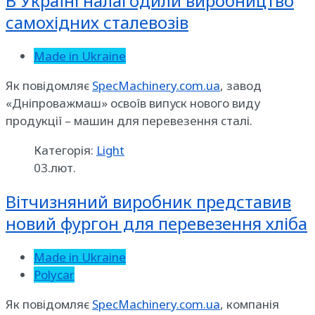
В Україні налагодили виробництво
самохідних сталевозів
Made in Ukraine
Як повідомляє
SpecMachinery.com.ua
, завод
«Дніпроважмаш» освоїв випуск нового виду
продукції – машин для перевезення сталі.
Категорія:
Light
03.лют.
Вітчизняний виробник представив
новий фургон для перевезення хліба
Made in Ukraine
Polycar
Як повідомляє
SpecMachinery.com.ua
, компанія