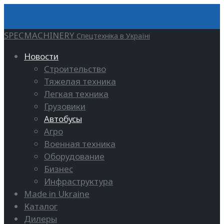
SPECMACHINERY
Спецтехніка в Україні
Новости
Строительство
Тяжелая техника
Легкая техника
Грузовики
Автобусы
Агро
Военная техника
Оборудование
Бизнес
Инфраструктура
Made in Ukraine
Каталог
Дилеры