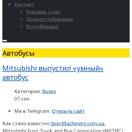
Контакт
Реклама у нас
Додати публікацію
Всі публікації
Автобусы
Mitsubishi выпустил «умный»
автобус
Категория:
Buses
07.сен
Ми в Telegram:
Открыть сайт
Как стало известно
SpecMachinery.com.ua
,
Mitsubishi Fuso Truck and Bus Corporation (MFTBC)