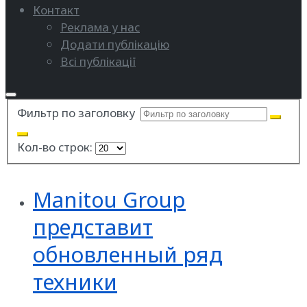
Контакт
Реклама у нас
Додати публікацію
Всі публікації
Фильтр по заголовку
Кол-во строк:
Manitou Group
представит
обновленный ряд
техники