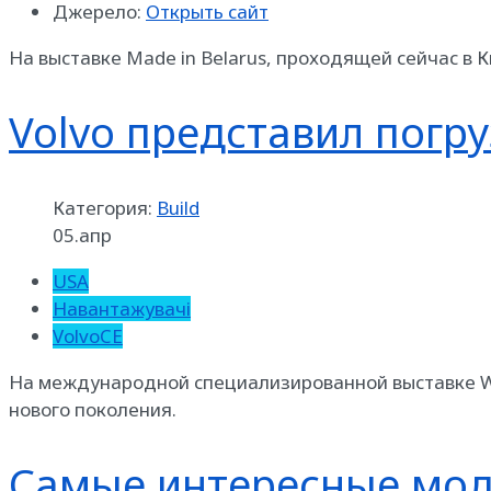
Джерело:
Открыть сайт
На выставке Made in Belarus, проходящей сейчас в 
Volvo представил погр
Категория:
Build
05.апр
USA
Навантажувачі
VolvoCE
На международной специализированной выставке Wor
нового поколения.
Самые интересные мод