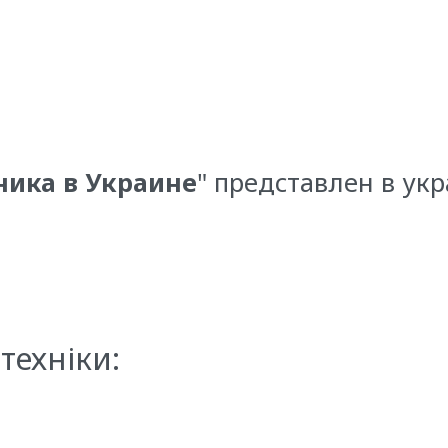
ника в Украине
" представлен в ук
техніки: