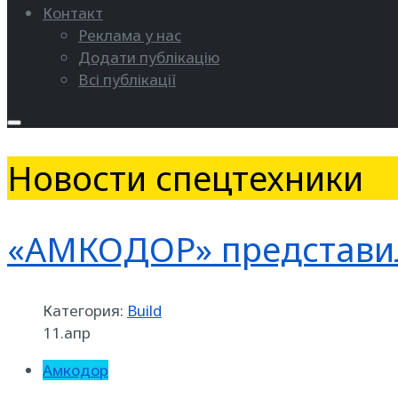
Контакт
Реклама у нас
Додати публікацію
Всі публікації
Новости спецтехники
«АМКОДОР» представил
Категория:
Build
11.апр
Амкодор