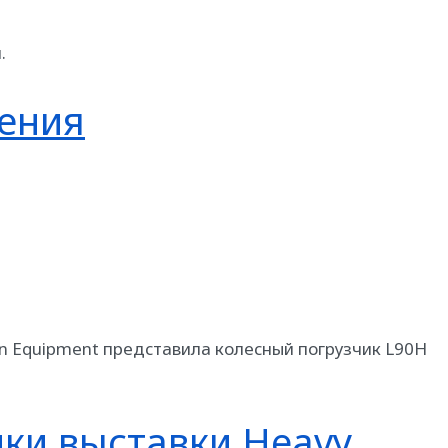
.
ления
on Equipment представила колесный погрузчик L90H
ки выставки Heavy