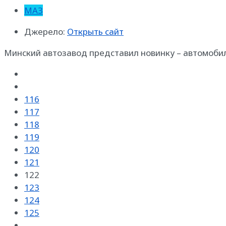
МАЗ
Джерело:
Открыть сайт
Минский автозавод представил новинку – автомоби
116
117
118
119
120
121
122
123
124
125