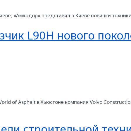
Киеве, «Амкодор» представил в Киеве новинки техники
узчик L90H нового поко
ld of Asphalt в Хьюстоне компания Volvo Constructi
ели строительной техни