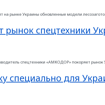
ит на рынке Украины обновленные модели лесозагото
т рынок спецтехники У
изводитель спецтехники «АМКОДОР» покоряет рынок 
ку специально для Укр