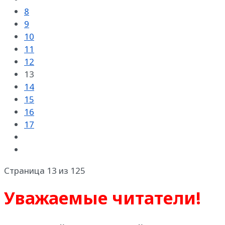
8
9
10
11
12
13
14
15
16
17
Страница 13 из 125
Уважаемые читатели!