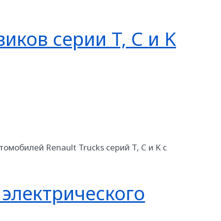
иков серии T, C и K
мобилей Renault Trucks серий T, C и K с
 электрического