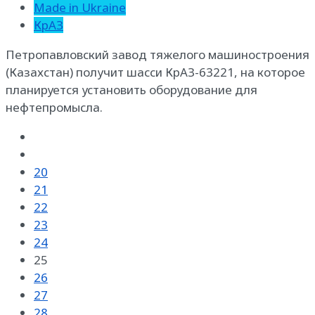
Made in Ukraine
КрАЗ
Петропавловский завод тяжелого машиностроения
(Казахстан) получит шасси КрАЗ-63221, на которое
планируется установить оборудование для
нефтепромысла.
20
21
22
23
24
25
26
27
28