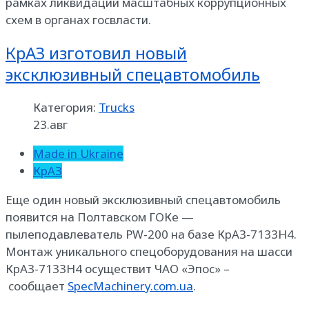
рамках ликвидации масштабных коррупционных
схем в органах госвласти.
КрАЗ изготовил новый
эксклюзивный спецавтомобиль
Категория:
Trucks
23.авг
Made in Ukraine
КрАЗ
Еще один новый эксклюзивный спецавтомобиль
появится на Полтавском ГОКе —
пылеподавлеватель PW-200 на базе КрАЗ-7133Н4.
Монтаж уникального спецоборудования на шасси
КрАЗ-7133Н4 осуществит ЧАО «Эпос» –
сообщает
SpecMachinery.com.ua
.