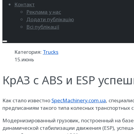
Контакт
Реклама у нас
Додати публікацію
Всі публікації
Категория:
Trucks
15.июнь
КрАЗ с ABS и ESP успе
Как стало известно
SpecMachinery.com.ua
, специал
предписаниям такого типа колесных транспортных с
Модернизированный грузовик, построенный на базе
динамической стабилизации движения (ESP), успеш