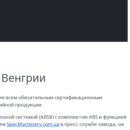
 Венгрии
вия всем обязательным сертификационным
рийной продукции.
зной системой (ABS8) с комплектом ABS и функцией
или
SpecMachinery.com.ua
в пресс-службе завода, на