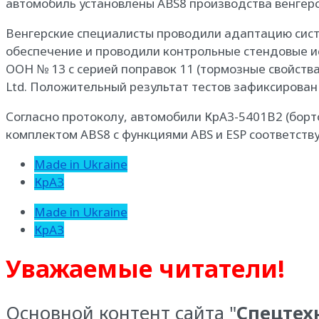
автомобиль установлены ABS8 производства венгерс
Венгерские специалисты проводили адаптацию сист
обеспечение и проводили контрольные стендовые и
ООН № 13 с серией поправок 11 (тормозные свойств
Ltd. Положительный результат тестов зафиксирован
Согласно протоколу, автомобили КрАЗ-5401В2 (борт
комплектом АВS8 с функциями ABS и ESP соответств
Made in Ukraine
КрАЗ
Made in Ukraine
КрАЗ
Уважаемые читатели!
Основной контент сайта "
Спецтех