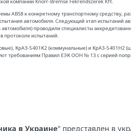
кой компании Knorr-Bremse Fekrendszerek Kft.
емы ABS8 к конкретному транспортному средству, р
спытания автомобиля. Следующий этап испытаний ав
а автомобиля) проводили специалисты аккредитованн
 в протоколе испытаний.
овые), КрАЗ-5401К2 (коммунальные) и КрАЗ-5401Н2 (ш
уют требованиям Правил ЕЭК ООН № 13 с серией попр
ника в Украине
" представлен в ук