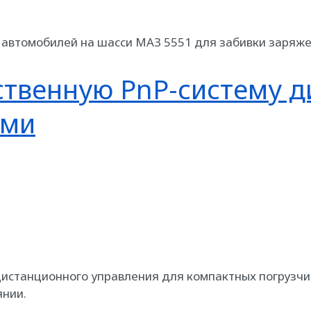
автомобилей на шасси МАЗ 5551 для забивки заряже
ственную PnP-систему 
ами
станционного управления для компактных погрузчико
янии.