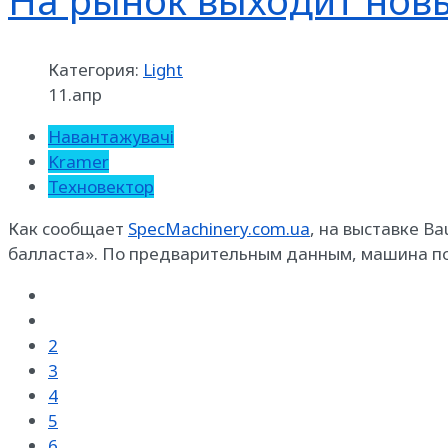
На рынок выходит новы
Категория:
Light
11.апр
Навантажувачі
Kramer
Техновектор
Как сообщает
SpecMachinery.com.ua
, на выставке B
балласта». По предварительным данным, машина поя
2
3
4
5
6