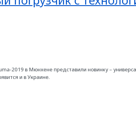
й погрузчик с технолог
auma-2019 в Мюнхене представили новинку – универса
вится и в Украине.