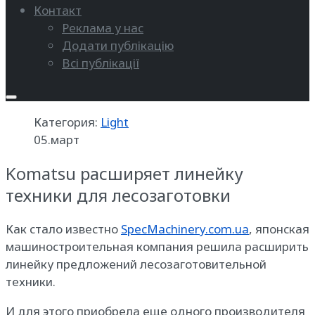
Контакт
Реклама у нас
Додати публікацію
Всі публікації
Категория:
Light
05.март
Komatsu расширяет линейку
техники для лесозаготовки
Как стало известно
SpecMachinery.com.ua
, японская
машиностроительная компания решила расширить
линейку предложений лесозаготовительной
техники.
И для этого приобрела еще одного производителя