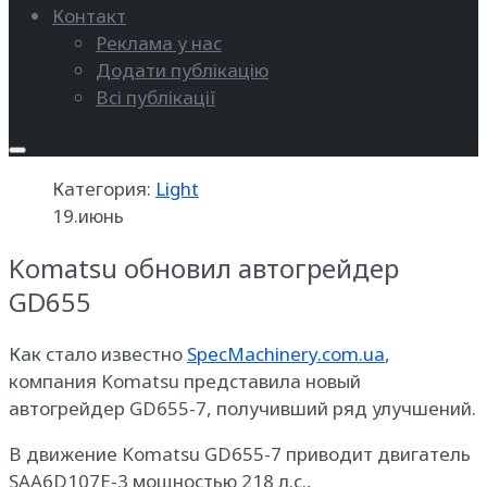
Контакт
Реклама у нас
Додати публікацію
Всі публікації
Категория:
Light
19.июнь
Komatsu обновил автогрейдер
GD655
Как стало известно
SpecMachinery.com.ua
,
компания Komatsu представила новый
автогрейдер GD655-7, получивший ряд улучшений.
В движение Komatsu GD655-7 приводит двигатель
SAA6D107E-3 мощностью 218 л.с.,