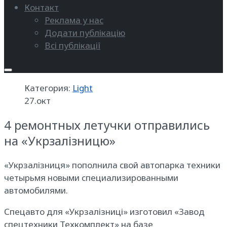
Контакт
Реклама у нас
Додати публікацію
Всі публікації
Категория:
Light
27.окт
4 ремонтных летучки отправились
на «Укрзалізницю»
«Укрзалізниця» пополнила свой автопарка техники
четырьмя новыми специализированными
автомобилями.
Спецавто для «Укрзалізниці» изготовил «Завод
спецтехники Техкомплект» на базе