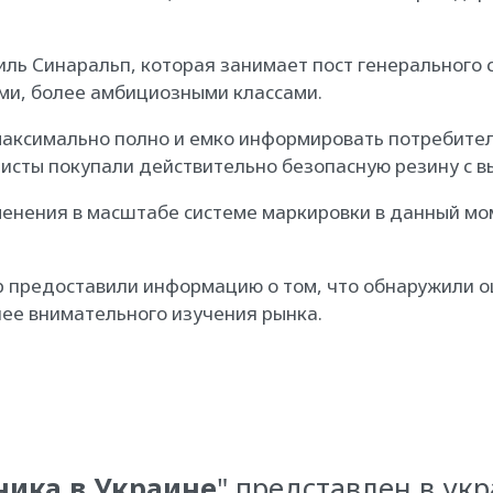
иль Синаральп, которая занимает пост генерального 
ыми, более амбициозными классами.
 максимально полно и емко информировать потребите
исты покупали действительно безопасную резину с в
менения в масштабе системе маркировки в данный м
p предоставили информацию о том, что обнаружили о
ее внимательного изучения рынка.
ника в Украине
" представлен в ук