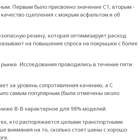
ьным. Первым было присвоено значение С1, вторым -
 качество сцепления с мокрым асфальтом и об
езопасную резину, которая оптимизирует расход
 указывают на повышение спроса на покрышки с более
 рынке. Исследования проводились в течение пяти
ает за уровень сопротивления качению, а С
 было самым популярным (были отмечены около
а ниже В-В характерное для 98% моделей.
тех, кто распоряжается целыми транспортными
ше внимания на то, сколько стоят шины с хорошо
ге.