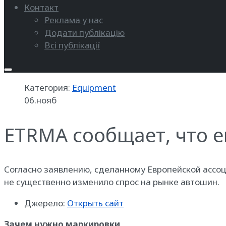
Контакт
Реклама у нас
Додати публікацію
Всі публікації
Категория:
Equipment
06.нояб
ETRMA сообщает, что 
Согласно заявлению, сделанному Европейской ассо
не существенно изменило спрос на рынке автошин.
Джерело:
Открыть сайт
Зачем нужно маркировки