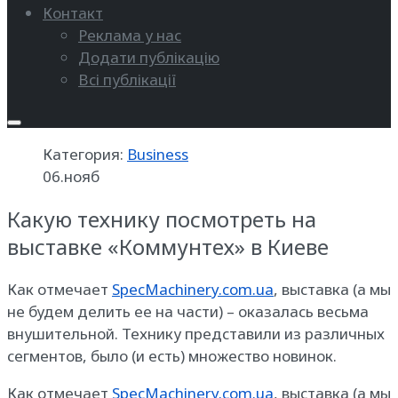
Контакт
Реклама у нас
Додати публікацію
Всі публікації
Категория:
Business
06.нояб
Какую технику посмотреть на
выставке «Коммунтех» в Киеве
Как отмечает
SpecMachinery.com.ua
, выставка (а мы
не будем делить ее на части) – оказалась весьма
внушительной. Технику представили из различных
сегментов, было (и есть) множество новинок.
Как отмечает
SpecMachinery.com.ua
, выставка (а мы