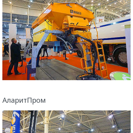
АларитПром