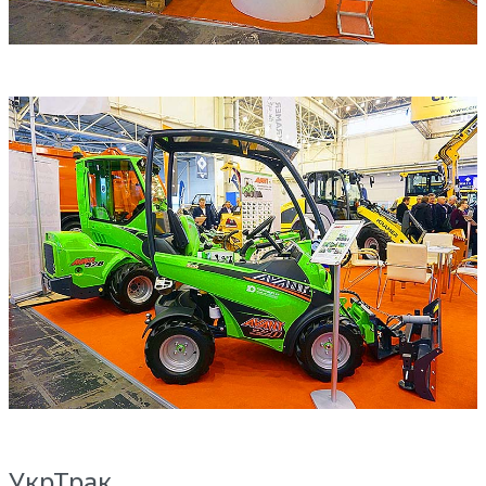
УкрТрак