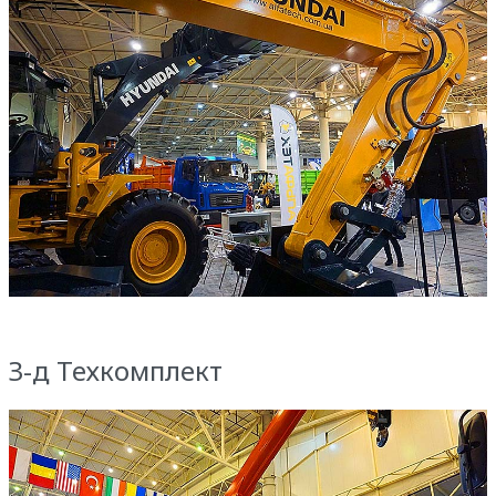
З-д Техкомплект