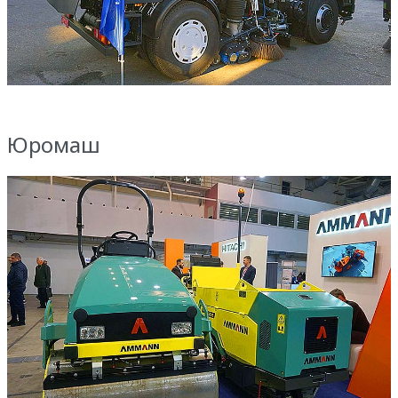
Юромаш