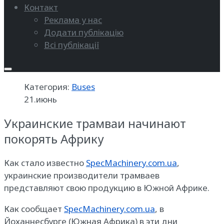
Контакт
Реклама у нас
Додати публікацію
Всі публікації
Категория:
Buses
21.июнь
Украинские трамваи начинают
покорять Африку
Как стало известно
SpecMachinery.com.ua
,
украинские производители трамваев
представляют свою продукцию в Южной Африке.
Как сообщает
SpecMachinery.com.ua
, в
Йоханнесбурге (Южная Африка) в эти дни