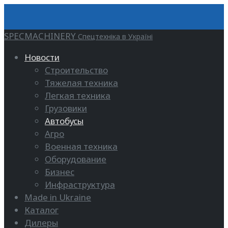
SPECMACHINERY
Спецтехніка в Україні
Новости
Строительство
Тяжелая техника
Легкая техника
Грузовики
Автобусы
Агро
Военная техника
Оборудование
Бизнес
Инфраструктура
Made in Ukraine
Каталог
Дилеры