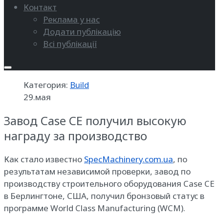
Контакт
Реклама у нас
Додати публікацію
Всі публікації
Категория:
Build
29.мая
Завод Case CE получил высокую
награду за производство
Как стало известно
SpecMachinery.com.ua
, по
результатам независимой проверки, завод по
производству строительного оборудования Case CE
в Берлингтоне, США, получил бронзовый статус в
программе World Class Manufacturing (WCM).