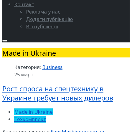
Контакт
Реклама у нас
Додати публікацію
Всі публікації
Made in Ukraine
Категория:
Business
25.март
Рост спроса на спецтехнику в
Украине требует новых дилеров
Made in Ukraine
Техкомплект
Как стало известно
SpecMachinery.com.ua
,