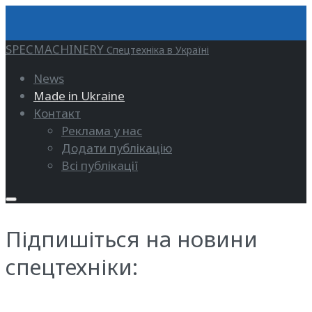
SPECMACHINERY
Спецтехніка в Україні
News
Made in Ukraine
Контакт
Реклама у нас
Додати публікацію
Всі публікації
Підпишіться на новини
спецтехніки: